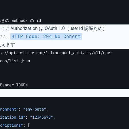
っきの webhook の id
thorization は OAuth 1.0（user id 認識ため）
HTTP Code: 204 No Conent
ない、
見えます
s://api.twitter.com/1.1/account_activity/all/env-
ons/list.json
Bearer TOKEN
ronment"
: 
"env-beta"
,
ication_id"
: 
"12345678"
,
criptions"
: [