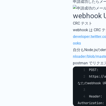
申請成功したらメ
webhook
CRC テスト
webhook は 
developer.twitter.
ooks
自分もNode.js
nloader/blob/maste
postman でリクエ
POST:
https://
なたのwebhook UR
Header:
Authorization: 