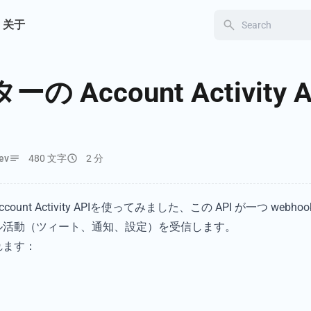
关于
の Account Activity 
ev
480 文字
2 分
unt Activity APIを使ってみました、この API が一つ web
ル活動（ツィート、通知、設定）を受信します。
れます：