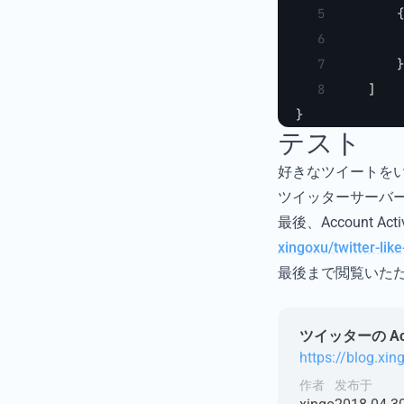
        {
         
        }
    ]
}
テスト
好きなツイートを
ツイッターサーバーから
最後、Account 
xingoxu/twitter-lik
最後まで閲覧いた
ツイッターの Acco
https://blog.xin
作者
发布于