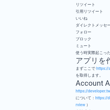
リツイート
引用リツイート
いいね
ダイレクトメッセ
フォロー
ブロック
ミュート
使う時実際起こっ
アプリを
まずここで
https://
を取得します。
Account 
https://developer.t
について：
https://
rview
）