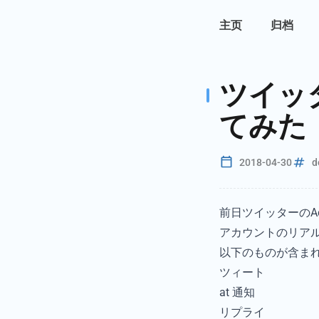
主页
归档
ツイッター
てみた
2018-04-30
d
前日ツイッターのAcco
アカウントのリア
以下のものが含ま
ツィート
at 通知
リプライ