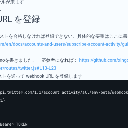
ールが来ます
 URL を登録
CRC テストを合格しなければ登録できない、具体的な要望はここに書
com/en/docs/accounts-and-users/subscribe-account-activity/g
のdemoを書きました、一応参考になれば：
https://github.com/xing
r/routes/twitter.js#L13-L23
ストを送って webhook URL を登録します
api.twitter.com/1.1/account_activity/all/env-beta/webhoo
L}
Bearer TOKEN