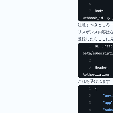
Body:
webhook_id: さ
注意すべきところ：ここAu
リスポンス内容は
登録したらここに
GET：http
beta/subscripti
Header:
Authorization: 
これを受けれます
{
    "envi
    "appl
    "subs