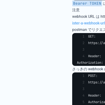
Bearer TOKEN
注意
webhook URL は
ister-a-webhook-url
postman でリクエス
GET:
https://a
Header:
Authorization: 
さっきの webhook
POST:
https://a
Header:
Authoriza