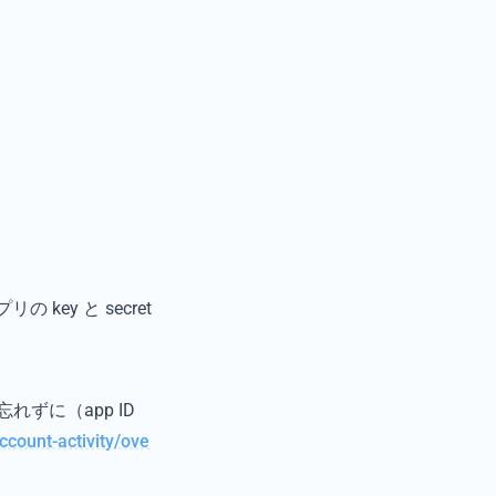
ey と secret
れずに（app ID
ccount-activity/ove