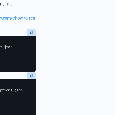
きます。
ty.com/t/how-to-reg
s.json
ptions.json