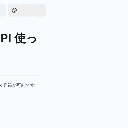
简体中文
API 使っ
日本語
hook 登録が可能です、