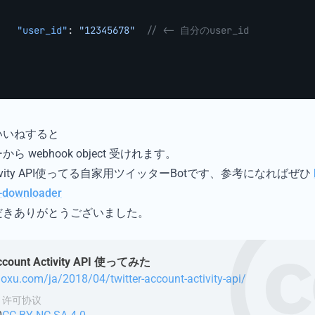
   "user_id"
: 
"12345678"
  // <- 自分のuser_id
いいねすると
 webhook object 受けれます。
Activity API使ってる自家用ツイッターBotです、参考になればぜひ
e-downloader
だきありがとうございました。
unt Activity API 使ってみた
goxu.com/ja/2018/04/twitter-account-activity-api/
许可协议