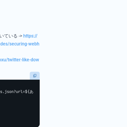
いている ->
https://
uides/securing-webh
oxu/twitter-like-dow
ks.json?url=${あ