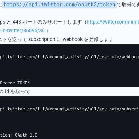
https://api.twitter.com/oauth2/token
は
で取得で
 https と 443 ポートのみサポートします（
https://twittercommuni
-in-twitter/86096/36
）
トを送って subscription に webhook を登録します
pi.twitter.com/1.1/account_activity/all/env-beta/webhook
Bearer TOKEN
 の id を取って
pi.twitter.com/1.1/account_activity/all/env-beta/subscri
tion: OAuth 1.0