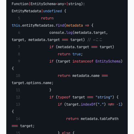
Function
|
EntitySchema
<
any
>|
string): 
EntityMetadata
|
undefined
 {
        return
this
.entityMetadatas.
find
(
metadata
 =>
 {
            console.
log
(metadata.target, 
target, metadata.target 
===
 target) 
// ←ここ
            if
 (metadata.target 
===
 target)
                return
 true
;
            if
 (target 
instanceof
 EntitySchema
) 
{
                return
 metadata.name 
===
target.options.name;
            }
            if
 (
typeof
 target 
===
 "string"
) {
                if
 (target.
indexOf
(
"."
) 
!==
 -
1
) 
{
                    return
 metadata.tablePath 
===
 target;
                } 
else
 {