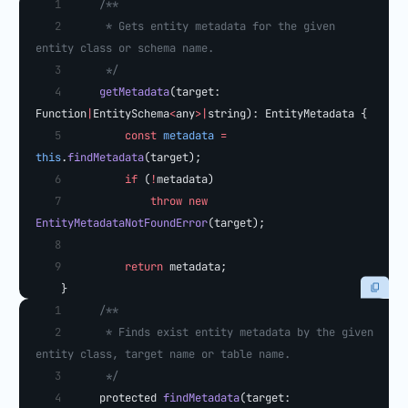
    /**
     * Gets entity metadata for the given 
entity class or schema name.
     */
    getMetadata
(target: 
Function
|
EntitySchema
<
any
>|
string): EntityMetadata {
        const
 metadata
 =
this
.
findMetadata
(target);
        if
 (
!
metadata)
            throw
 new
EntityMetadataNotFoundError
(target);
        return
 metadata;
    }
    /**
     * Finds exist entity metadata by the given 
entity class, target name or table name.
     */
    protected 
findMetadata
(target: 