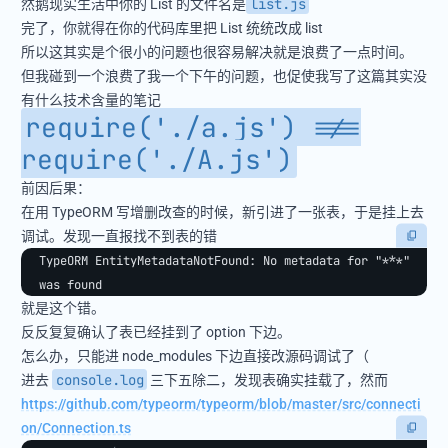
list.js
然鹅现实生活中你的 List 的文件名是
完了，你就得在你的代码库里把 List 统统改成 list
所以这其实是个很小的问题也很容易解决就是浪费了一点时间。
但我碰到一个浪费了我一个下午的问题，也促使我写了这篇其实没
有什么技术含量的笔记
require('./a.js') !==
require('./A.js')
前因后果：
在用 TypeORM 写增删改查的时候，新引进了一张表，于是挂上去
调试。发现一直报找不到表的错
TypeORM EntityMetadataNotFound: No metadata for "***" 
was found
就是这个错。
反反复复确认了表已经挂到了 option 下边。
怎么办，只能进 node_modules 下边直接改源码调试了（
console.log
进去
三下五除二，发现表确实挂载了，然而
https://github.com/typeorm/typeorm/blob/master/src/connecti
on/Connection.ts