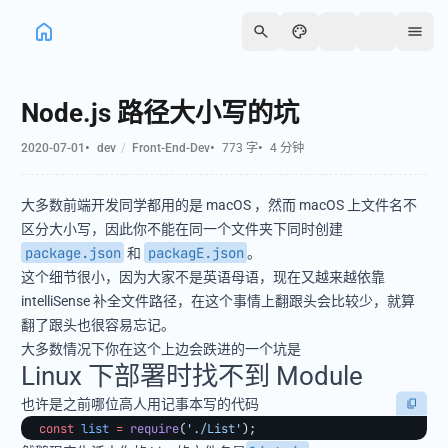
简体中文
Node.js 路径大小写的坑
日本語
•
•
•
2020-07-01
dev
Front-End-Dev
773 字
4 分钟
大多数前端开发同学都用的是 macOS ，然而 macOS 上文件名不
区分大小写，因此你不能在同一个文件夹下同时创建
package.json
packagE.json
和
。
这个细节很小，因为大家不是英语母语，现在又越来越依靠
intelliSense 补全文件路径，在这个事情上翻跟头会比较少，就算
翻了跟头也很容易忘记。
大多数情况下你在这个上边会跌进的一个坑是
Linux 下部署时找不到 Module
也许是之前哪位高人用记事本写的代码
const
 list
 =
 require
(
'./List'
);